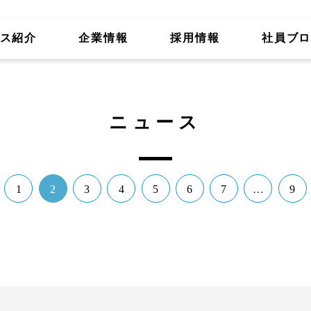
ス紹介
企業情報
採用情報
社員ブ
ニュース
1
2
3
4
5
6
7
…
9