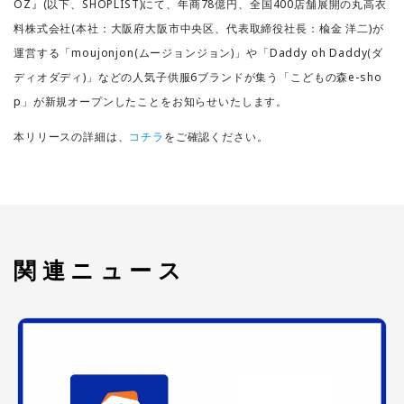
OZ』(以下、SHOPLIST)にて、年商78億円、全国400店舗展開の丸高衣
料株式会社(本社：大阪府大阪市中央区、代表取締役社長：楡金 洋二)が
運営する「moujonjon(ムージョンジョン)」や「Daddy oh Daddy(ダ
ディオダディ)」などの人気子供服6ブランドが集う「こどもの森e-sho
p」が新規オープンしたことをお知らせいたします。
本リリースの詳細は、
コチラ
をご確認ください。
関連ニュース