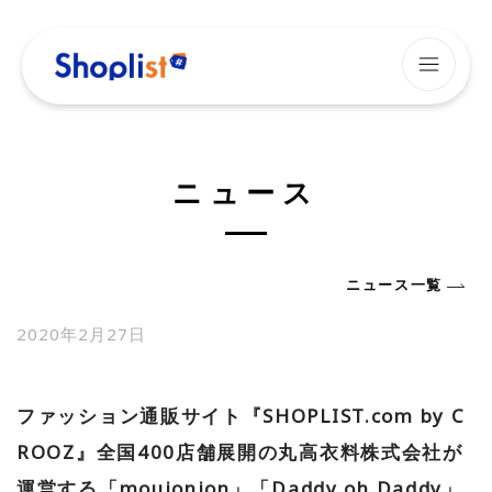
MENU
メニュー
HOME
ニュース
ニュース
サービス紹介
ニュース一覧
2020年2月27日
企業情報
ファッション通販サイト『SHOPLIST.com by C
採用情報
ROOZ』全国400店舗展開の丸高衣料株式会社が
社員ブログ
運営する「moujonjon」「Daddy oh Daddy」