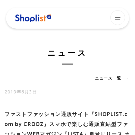
MENU
メニュー
HOME
ニュース
ニュース
サービス紹介
ニュース一覧
2019年6月3日
企業情報
ファストファッション通販サイト『SHOPLIST.c
採用情報
om by CROOZ』スマホで楽しむ通販直結型ファ
社員ブログ
ッションWEBマガジン『LiSTA』夏号リリース カ